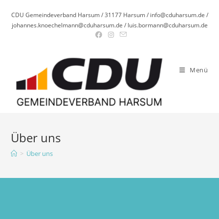
Zum
CDU Gemeindeverband Harsum / 31177 Harsum / info@cduharsum.de /
Inhalt
johannes.knoechelmann@cduharsum.de / luis.bormann@cduharsum.de
springen
Menü
Über uns
>
Über uns