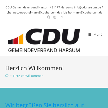
Zum
CDU Gemeindeverband Harsum / 31177 Harsum / info@cduharsum.de /
Inhalt
johannes.knoechelmann@cduharsum.de / luis.bormann@cduharsum.de
springen
Menü
Herzlich Willkommen!
>
Herzlich Willkommen!
Wir begrüßen Sie herzlich auf