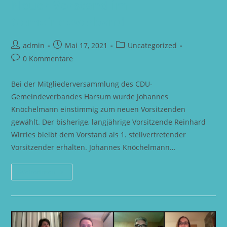
Neuer Vorstand im
Gemeindeverband
Beitrags-
Beitrag
Beitrags-
admin
Mai 17, 2021
Uncategorized
Autor:
veröffentlicht:
Kategorie:
Beitrags-
0 Kommentare
Kommentare:
Bei der Mitgliederversammlung des CDU-
Gemeindeverbandes Harsum wurde Johannes
Knöchelmann einstimmig zum neuen Vorsitzenden
gewählt. Der bisherige, langjährige Vorsitzende Reinhard
Wirries bleibt dem Vorstand als 1. stellvertretender
Vorsitzender erhalten. Johannes Knöchelmann…
Neuer
Weiterlesen
Vorstand
Im
Gemeindeverband