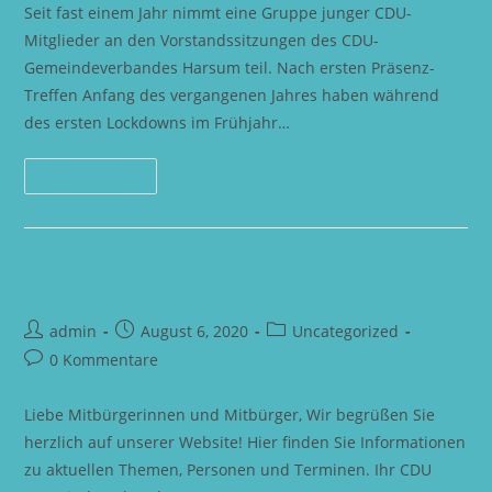
Seit fast einem Jahr nimmt eine Gruppe junger CDU-
Mitglieder an den Vorstandssitzungen des CDU-
Gemeindeverbandes Harsum teil. Nach ersten Präsenz-
Treffen Anfang des vergangenen Jahres haben während
des ersten Lockdowns im Frühjahr…
Die
Weiterlesen
Vorstandssitzungen
Des
CDU-
Gemeindeverbandes
Finden
Derzeit
Herzlich Willkommen!
Per
Video-
Konferenz
Beitrags-
Beitrag
Statt
Beitrags-
admin
August 6, 2020
Uncategorized
–
Autor:
veröffentlicht:
Kategorie:
Beitrags-
0 Kommentare
Wie
Hier
Kommentare:
Im
Januar
Liebe Mitbürgerinnen und Mitbürger, Wir begrüßen Sie
2021
herzlich auf unserer Website! Hier finden Sie Informationen
zu aktuellen Themen, Personen und Terminen. Ihr CDU